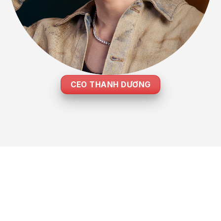
CEO THANH DƯƠNG