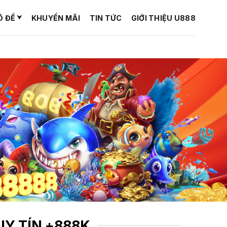
Ô ĐỀ
KHUYẾN MÃI
TIN TỨC
GIỚI THIỆU U888
UY TÍN +888K