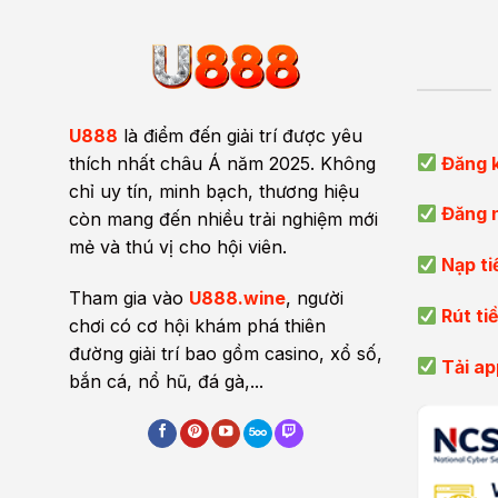
U888
là điểm đến giải trí được yêu
Đăng 
thích nhất châu Á năm 2025. Không
chỉ uy tín, minh bạch, thương hiệu
Đăng 
còn mang đến nhiều trải nghiệm mới
mẻ và thú vị cho hội viên.
Nạp ti
Tham gia vào
U888.wine
, người
Rút ti
chơi có cơ hội khám phá thiên
đường giải trí bao gồm casino, xổ số,
Tải a
bắn cá, nổ hũ, đá gà,...