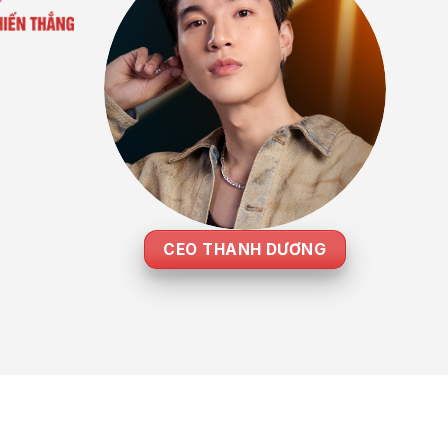
CEO THANH DƯƠNG