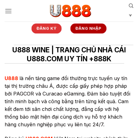
Bỏ
qua
nội
dung
ĐĂNG KÝ
ĐĂNG NHẬP
U888 WINE | TRANG CHỦ NHÀ CÁI
U888.COM UY TÍN +888K
U888
là nền tảng game đổi thưởng trực tuyến uy tín
tại thị trường châu Á, được cấp giấy phép hợp pháp
bởi PAGCOR và Curacao eGaming. Đảm bảo tuyệt đối
tính minh bạch và công bằng trên từng kết quả. Cam
kết đem tới sân chơi chất lượng, đẳng cấp với hệ
thống bảo mật hiện đại cùng dịch vụ hỗ trợ khách
hàng chuyên nghiệp phục vụ liên tục 24/7.