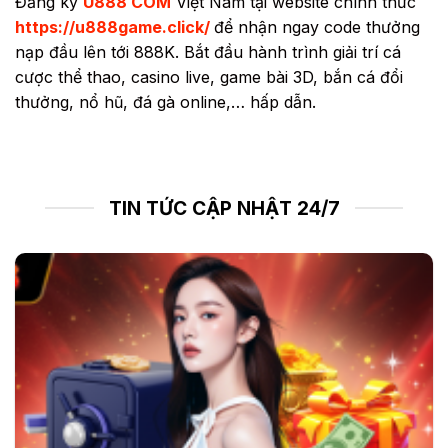
Đăng ký
U888 COM
Việt Nam tại website chính thức
https://u888game.click/
để nhận ngay code thưởng
nạp đầu lên tới 888K. Bắt đầu hành trình giải trí cá
cược thể thao, casino live, game bài 3D, bắn cá đổi
thưởng, nổ hũ, đá gà online,… hấp dẫn.
TIN TỨC CẬP NHẬT 24/7