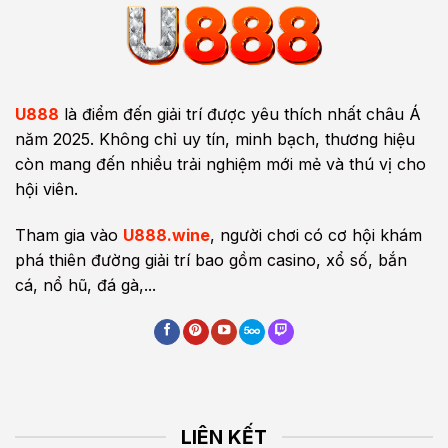
U888
là điểm đến giải trí được yêu thích nhất châu Á
năm 2025. Không chỉ uy tín, minh bạch, thương hiệu
còn mang đến nhiều trải nghiệm mới mẻ và thú vị cho
hội viên.
Tham gia vào
U888.wine
, người chơi có cơ hội khám
phá thiên đường giải trí bao gồm casino, xổ số, bắn
cá, nổ hũ, đá gà,...
LIÊN KẾT