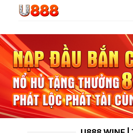
Bỏ
qua
nội
dung
U888 WINE |