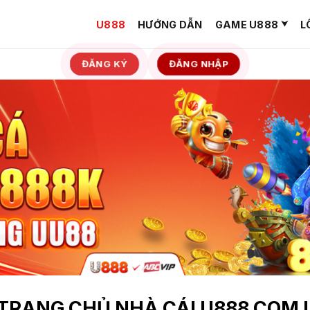
U888
HƯỚNG DẪN
GAME U888
L
ĐĂNG KÝ
ĐĂNG NHẬP
 TRANG CHỦ NHÀ CÁI U888.COM 