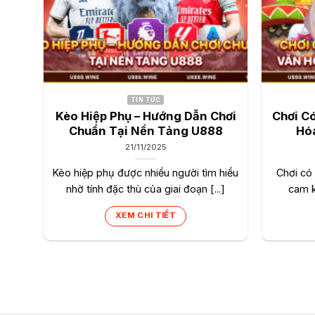
TIN TỨC
 0.5
Kèo Hiệp Phụ – Hướng Dẫn Chơi
Chơi C
uả
Chuẩn Tại Nền Tảng U888
Hóa
21/11/2025
 phổ
Kèo hiệp phụ được nhiều người tìm hiểu
Chơi có
.]
nhờ tính đặc thù của giai đoạn [...]
cam k
XEM CHI TIẾT