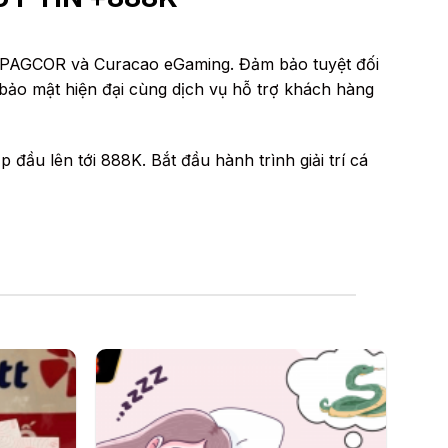
bởi PAGCOR và Curacao eGaming. Đảm bảo tuyệt đối
 bảo mật hiện đại cùng dịch vụ hỗ trợ khách hàng
đầu lên tới 888K. Bắt đầu hành trình giải trí cá